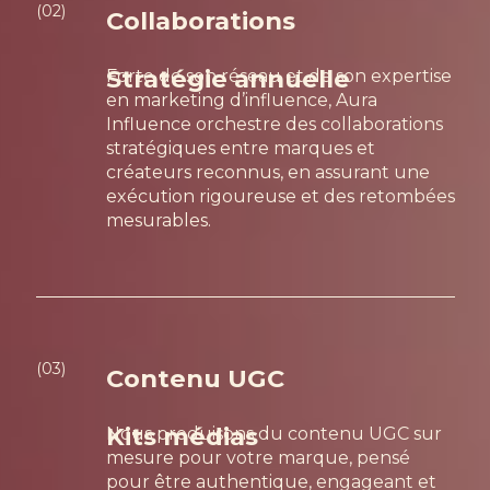
(02)
Collaborations
Stratégie annuelle
Forte de son réseau et de son expertise
en marketing d’influence, Aura
Influence orchestre des collaborations
stratégiques entre marques et
créateurs reconnus, en assurant une
exécution rigoureuse et des retombées
mesurables.
(03)
Contenu UGC
Kits médias
Nous produisons du contenu UGC sur
mesure pour votre marque, pensé
pour être authentique, engageant et